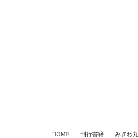
コ
ン
テ
ン
ツ
へ
ス
キ
ッ
プ
HOME
刊行書籍
みぎわ