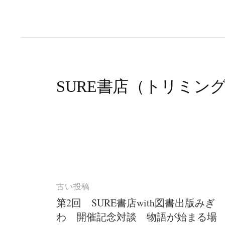
SURE書店（トリミング済
古い投稿
投
第2回 SURE書店with図書出版みぎ
稿
わ 開催記念対談 物語が始まる場
ナ