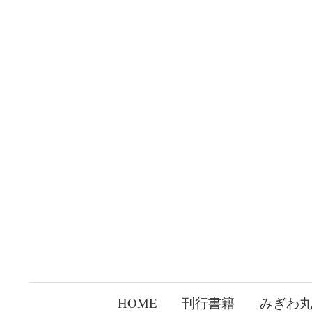
コ
ン
テ
ン
ツ
へ
ス
キ
ッ
プ
HOME
刊行書籍
みぎわ