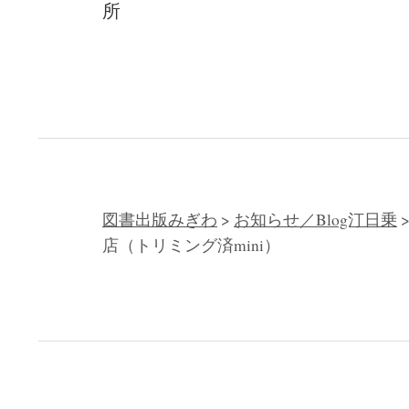
所
ビ
ゲ
ー
シ
ョ
ン
図書出版みぎわ
>
お知らせ／Blog汀日乗
店（トリミング済mini）